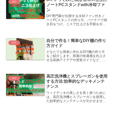
DIY
ノートPCスタンドwith冷却ファ
ン
DIY専門家が伝授する冷却ファン付きノ
ートPCスタンドの作り方。バーナーで焼
き目をつけ、ニスで仕上げる手順を分か
りやすく解説。熱さ対策とスタイリッシ
ュな外観を実現した、自作PCスタンドの
アイデアをご紹介します。
自分で作る！簡単なDIY棚の作り
DIY
方ガイド
どなたでも簡単に作れるDIY棚の作り方
をご紹介します。部屋の快適感を向上さ
せる収納アイデアや塗装ガイドなど、初
心者にもおすすめのステップバイステッ
プ解説です。自分で作った棚で達成感を
味わいながら、お部屋をスタイリッシュ
高圧洗浄機とスプレーガンを使用
に整理整頓しましょう。
DIY
する方法:効率的なデッキメンテ
ナンス
ウッドデッキの美しさを長く保つために
は、高圧洗浄機とスプレーガンを使用し
た効率的なメンテナンスが欠かせませ
ん。初心者でも取り組みやすい手順とコ
ツをわかりやすく解説しています。汚れ
や古い塗膜を効果的に取り除き、美しい