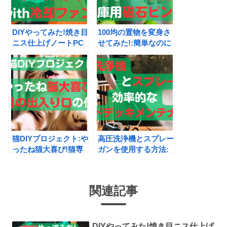
DIYやってみた!焼き目
100均の置物を変身さ
ニス仕上げノートPC
せてみた!:簡単なのに
スタンドwith冷却ファ
便利な冷蔵庫用磁石ピ
ン
ン作り
猫DIYプロジェクト:や
高圧洗浄機とスプレー
ったね猫大喜び!猫専
ガンを使用する方法:
用の出入り口の作り方
効率的なデッキメンテ
ナンス
関連記事
DIYやってみた!焼き目ニス仕上げ