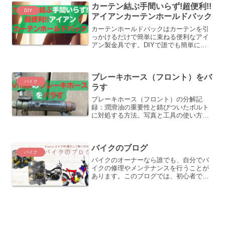
カーテン結ぶ手間いらず!超便利!!
仕上がりを実現しましょう。
DIY
アイアンカーテンホールドバック
カーテンホールドバックはカーテンを引
っかけるだけで簡単に束ねる便利なアイ
アン製金具です。DIYで誰でも簡単に取
り付け可能。朝のカーテン開け閉めの手
間を解消！さらに壁掛けフックとしても
活用可能。おすすめのDIYアイテムを詳
ブレーキホース（フロント）をバ
しく紹介します。
バイク
ラす
ブレーキホース（フロント）の分解記
録：潤滑油の重要性と錆びついたボルト
に対処する方法。写真と工具の使い方を
参考に。
バイクのブログ
バイク
バイクのオーナーなら誰でも、自分でバ
イクの修理やメンテナンスを行うことが
あります。このブログでは、初心者でも
安心のバイクのレストアやメンテナンス
に役立つ豆知識を紹介しています。さま
ざまなDIY方法や錆びたパーツの取り扱
いなど、自宅で手軽に実践できるテクニ
ックをご提供します。バイクの復元や維
持に関心のある方は、ぜひご覧くださ